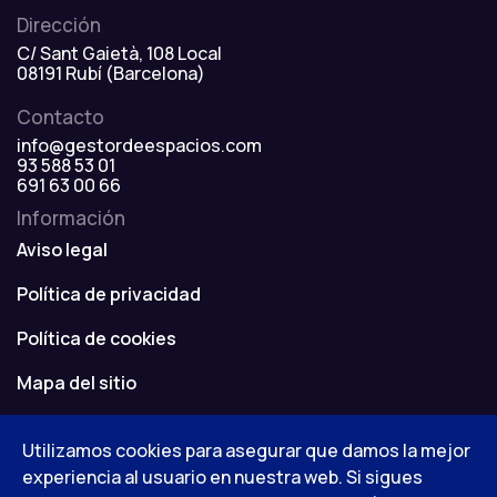
Dirección
C/ Sant Gaietà, 108 Local
08191 Rubí (Barcelona)
Contacto
info@gestordeespacios.com
93 588 53 01
691 63 00 66
Información
Aviso legal
Política de privacidad
Política de cookies
Mapa del sitio
Utilizamos cookies para asegurar que damos la mejor
experiencia al usuario en nuestra web. Si sigues
© Gestor de Espacios. Todos los derechos reservados.